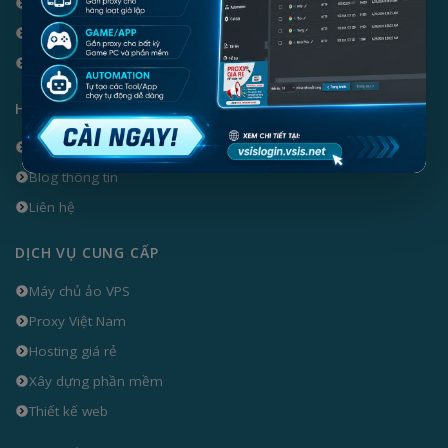
Chính sách hoàn tiền
Quy định sử dụng
Chính sách riêng tư
HỖ TRỢ KHÁCH HÀNG
Tài liệu sử dụng
Blog thông tin
Liên hệ
DỊCH VỤ CUNG CẤP
Máy chủ ảo VPS
Proxy Việt Nam
Hosting giá rẻ
Xây dựng phần mềm
Thiết kế web