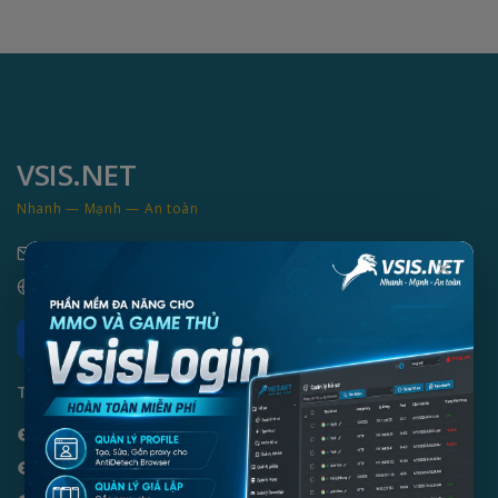
VSIS.NET
Nhanh — Mạnh — An toàn
info@vsis.net
×
vsis.net
Zalo
THÔNG TIN CẦN BIẾT
Hướng dẫn đăng ký
Hướng dẫn thanh toán